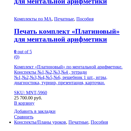
для ментальной арифметики
Комплекты по МА
,
Печатные
,
Пособия
Печать комплект «Платиновый»
для ментальной арифметики
0
out of 5
(0)
Комплект «Платиновый» по ментальной арифметике.
Конспекты №1,№2,№3,№4 , тетради
№1,№2,№3,№4,№5,№6, решебник 1 шт., игры,
диагностика, турнир, презентация, карточки.
SKU: MNT-5960
25 700.00
руб.
В корзину
Добавить в закладки
Сравнить
Конспекты/Планы уроков
,
Печатные
,
Пособия