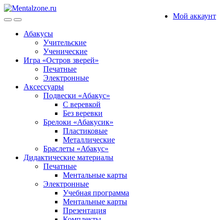
Skip
Skip
Мой аккаунт
to
to
navigation
content
Абакусы
Учительские
Ученические
Игра «Остров зверей»
Печатные
Электронные
Аксессуары
Подвески «Абакус»
С веревкой
Без веревки
Брелоки «Абакусик»
Пластиковые
Металлические
Браслеты «Абакус»
Дидактические материалы
Печатные
Ментальные карты
Электронные
Учебная программа
Ментальные карты
Презентация
Комплекты