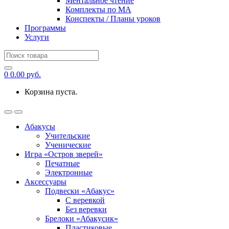
Ментальное чтение
Комплекты по МА
Конспекты / Планы уроков
Программы
Услуги
Search
for:
0
0.00
руб.
Корзина пуста.
Абакусы
Учительские
Ученические
Игра «Остров зверей»
Печатные
Электронные
Аксессуары
Подвески «Абакус»
С веревкой
Без веревки
Брелоки «Абакусик»
Пластиковые