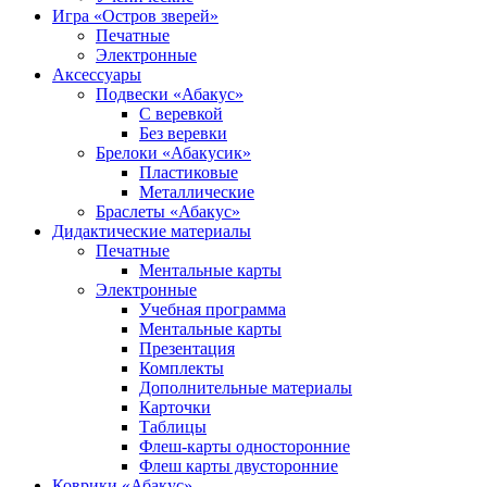
Игра «Остров зверей»
Печатные
Электронные
Аксессуары
Подвески «Абакус»
С веревкой
Без веревки
Брелоки «Абакусик»
Пластиковые
Металлические
Браслеты «Абакус»
Дидактические материалы
Печатные
Ментальные карты
Электронные
Учебная программа
Ментальные карты
Презентация
Комплекты
Дополнительные материалы
Карточки
Таблицы
Флеш-карты односторонние
Флеш карты двусторонние
Коврики «Абакус»