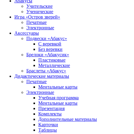
Абакусы
Учительские
Ученические
Игра «Остров зверей»
Печатные
Электронные
Аксессуары
Подвески «Абакус»
С веревкой
Без веревки
Брелоки «Абакусик»
Пластиковые
Металлические
Браслеты «Абакус»
Дидактические материалы
Печатные
Ментальные карты
Электронные
Учебная программа
Ментальные карты
Презентация
Комплекты
Дополнительные материалы
Карточки
Таблицы