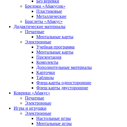
Без веревки
Брелоки «Абакусик»
Пластиковые
Металлические
Браслеты «Абакус»
Дидактические материалы
Печатные
Ментальные карты
Электронные
Учебная программа
Ментальные карты
Презентация
Комплекты
Дополнительные материалы
Карточки
Таблицы
Флеш-карты односторонние
Флеш карты двусторонние
Коврики «Абакус»
Печатные
Электронные
Игры и игрушки
Электронные
Настольные игры
Ментальные игры