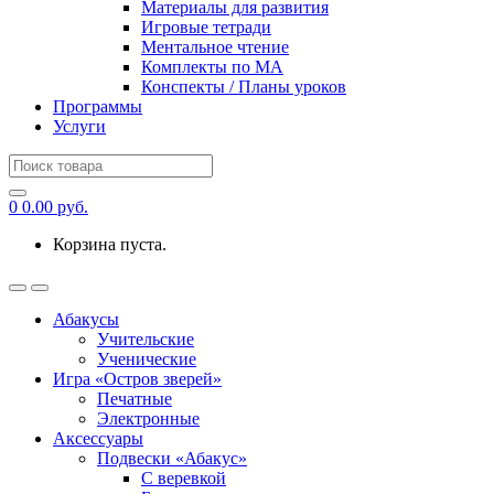
Материалы для развития
Игровые тетради
Ментальное чтение
Комплекты по МА
Конспекты / Планы уроков
Программы
Услуги
Search
for:
0
0.00
руб.
Корзина пуста.
Абакусы
Учительские
Ученические
Игра «Остров зверей»
Печатные
Электронные
Аксессуары
Подвески «Абакус»
С веревкой