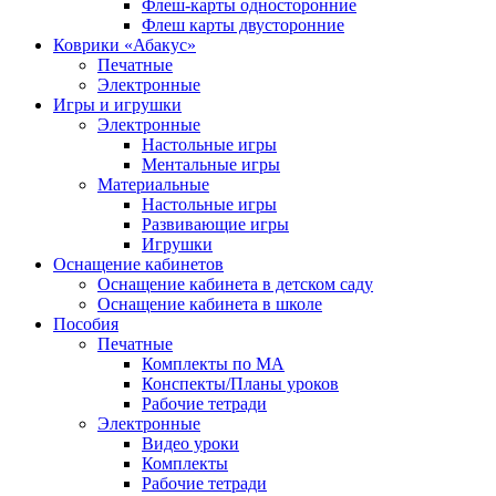
Флеш-карты односторонние
Флеш карты двусторонние
Коврики «Абакус»
Печатные
Электронные
Игры и игрушки
Электронные
Настольные игры
Ментальные игры
Материальные
Настольные игры
Развивающие игры
Игрушки
Оснащение кабинетов
Оснащение кабинета в детском саду
Оснащение кабинета в школе
Пособия
Печатные
Комплекты по МА
Конспекты/Планы уроков
Рабочие тетради
Электронные
Видео уроки
Комплекты
Рабочие тетради