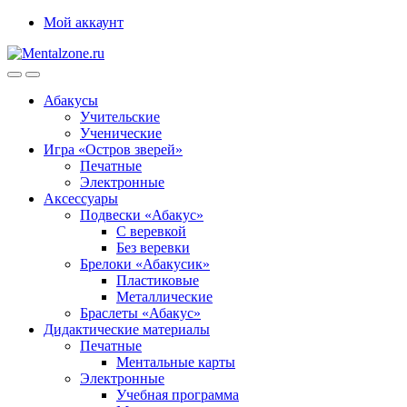
Skip
Skip
Мой аккаунт
to
to
navigation
content
Абакусы
Учительские
Ученические
Игра «Остров зверей»
Печатные
Электронные
Аксессуары
Подвески «Абакус»
С веревкой
Без веревки
Брелоки «Абакусик»
Пластиковые
Металлические
Браслеты «Абакус»
Дидактические материалы
Печатные
Ментальные карты
Электронные
Учебная программа