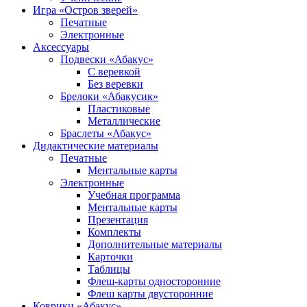
Игра «Остров зверей»
Печатные
Электронные
Аксессуары
Подвески «Абакус»
С веревкой
Без веревки
Брелоки «Абакусик»
Пластиковые
Металлические
Браслеты «Абакус»
Дидактические материалы
Печатные
Ментальные карты
Электронные
Учебная программа
Ментальные карты
Презентация
Комплекты
Дополнительные материалы
Карточки
Таблицы
Флеш-карты односторонние
Флеш карты двусторонние
Коврики «Абакус»