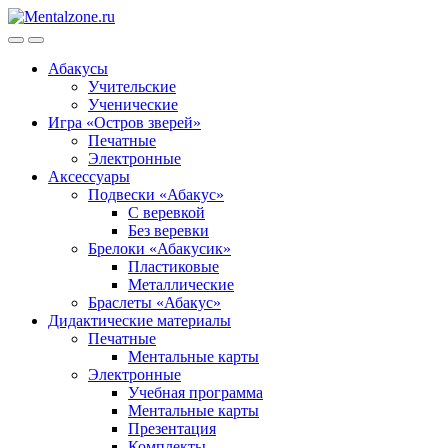
Skip
Skip
to
to
navigation
content
Абакусы
Учительские
Ученические
Игра «Остров зверей»
Печатные
Электронные
Аксессуары
Подвески «Абакус»
С веревкой
Без веревки
Брелоки «Абакусик»
Пластиковые
Металлические
Браслеты «Абакус»
Дидактические материалы
Печатные
Ментальные карты
Электронные
Учебная программа
Ментальные карты
Презентация
Комплекты