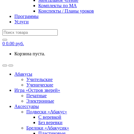
Ментальное чтение
Комплекты по МА
Конспекты / Планы уроков
Программы
Услуги
Search
for:
0
0.00
руб.
Корзина пуста.
Абакусы
Учительские
Ученические
Игра «Остров зверей»
Печатные
Электронные
Аксессуары
Подвески «Абакус»
С веревкой
Без веревки
Брелоки «Абакусик»
Пластиковые