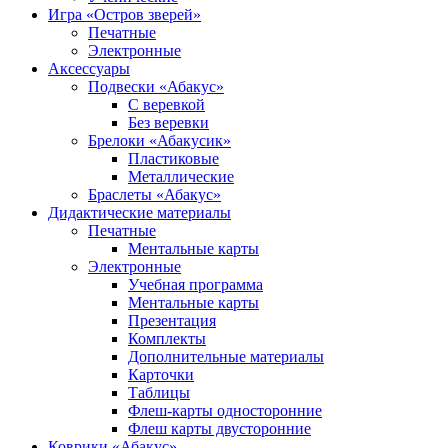
Игра «Остров зверей»
Печатные
Электронные
Аксессуары
Подвески «Абакус»
С веревкой
Без веревки
Брелоки «Абакусик»
Пластиковые
Металлические
Браслеты «Абакус»
Дидактические материалы
Печатные
Ментальные карты
Электронные
Учебная программа
Ментальные карты
Презентация
Комплекты
Дополнительные материалы
Карточки
Таблицы
Флеш-карты односторонние
Флеш карты двусторонние
Коврики «Абакус»