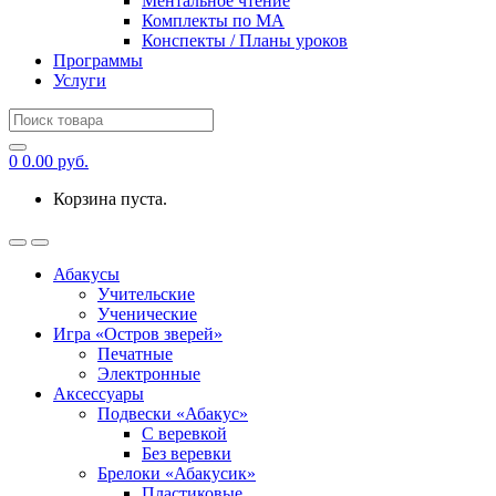
Ментальное чтение
Комплекты по МА
Конспекты / Планы уроков
Программы
Услуги
Search
for:
0
0.00
руб.
Корзина пуста.
Абакусы
Учительские
Ученические
Игра «Остров зверей»
Печатные
Электронные
Аксессуары
Подвески «Абакус»
С веревкой
Без веревки
Брелоки «Абакусик»
Пластиковые