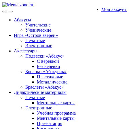
Skip
Skip
Мой аккаунт
to
to
navigation
content
Абакусы
Учительские
Ученические
Игра «Остров зверей»
Печатные
Электронные
Аксессуары
Подвески «Абакус»
С веревкой
Без веревки
Брелоки «Абакусик»
Пластиковые
Металлические
Браслеты «Абакус»
Дидактические материалы
Печатные
Ментальные карты
Электронные
Учебная программа
Ментальные карты
Презентация
Комплекты