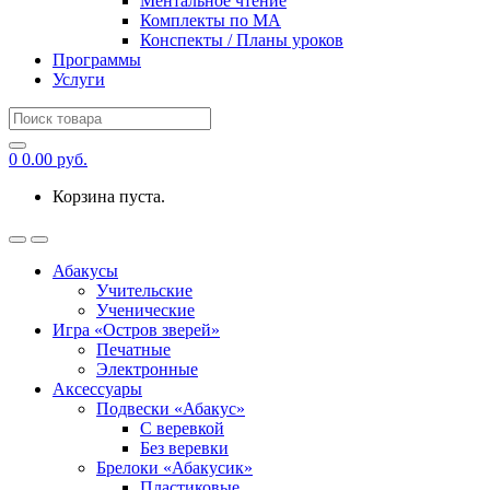
Ментальное чтение
Комплекты по МА
Конспекты / Планы уроков
Программы
Услуги
Search
for:
0
0.00
руб.
Корзина пуста.
Абакусы
Учительские
Ученические
Игра «Остров зверей»
Печатные
Электронные
Аксессуары
Подвески «Абакус»
С веревкой
Без веревки
Брелоки «Абакусик»
Пластиковые