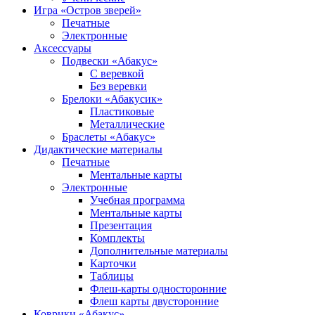
Игра «Остров зверей»
Печатные
Электронные
Аксессуары
Подвески «Абакус»
С веревкой
Без веревки
Брелоки «Абакусик»
Пластиковые
Металлические
Браслеты «Абакус»
Дидактические материалы
Печатные
Ментальные карты
Электронные
Учебная программа
Ментальные карты
Презентация
Комплекты
Дополнительные материалы
Карточки
Таблицы
Флеш-карты односторонние
Флеш карты двусторонние
Коврики «Абакус»