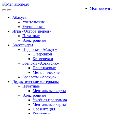
Skip
Skip
Мой аккаунт
to
to
navigation
content
Абакусы
Учительские
Ученические
Игра «Остров зверей»
Печатные
Электронные
Аксессуары
Подвески «Абакус»
С веревкой
Без веревки
Брелоки «Абакусик»
Пластиковые
Металлические
Браслеты «Абакус»
Дидактические материалы
Печатные
Ментальные карты
Электронные
Учебная программа
Ментальные карты
Презентация
Комплекты