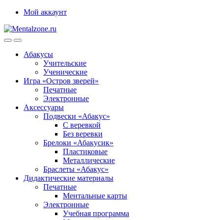
Skip
Skip
Мой аккаунт
to
to
navigation
content
Абакусы
Учительские
Ученические
Игра «Остров зверей»
Печатные
Электронные
Аксессуары
Подвески «Абакус»
С веревкой
Без веревки
Брелоки «Абакусик»
Пластиковые
Металлические
Браслеты «Абакус»
Дидактические материалы
Печатные
Ментальные карты
Электронные
Учебная программа