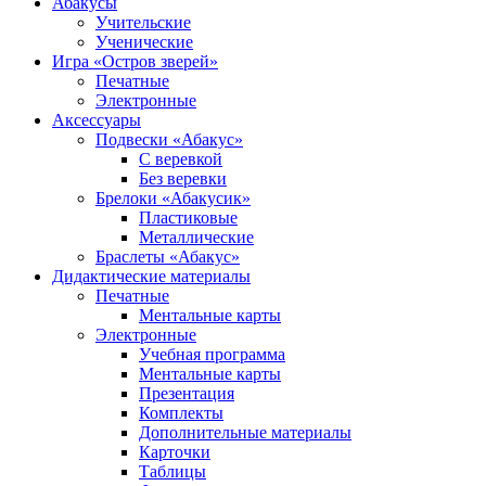
Абакусы
Учительские
Ученические
Игра «Остров зверей»
Печатные
Электронные
Аксессуары
Подвески «Абакус»
С веревкой
Без веревки
Брелоки «Абакусик»
Пластиковые
Металлические
Браслеты «Абакус»
Дидактические материалы
Печатные
Ментальные карты
Электронные
Учебная программа
Ментальные карты
Презентация
Комплекты
Дополнительные материалы
Карточки
Таблицы