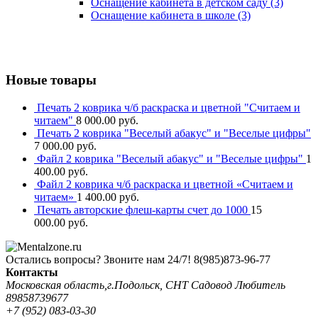
Оснащение кабинета в детском саду
(3)
Оснащение кабинета в школе
(3)
Новые товары
Печать 2 коврика ч/б раскраска и цветной "Считаем и
читаем"
8 000.00
руб.
Печать 2 коврика "Веселый абакус" и "Веселые цифры"
7 000.00
руб.
Файл 2 коврика "Веселый абакус" и "Веселые цифры"
1
400.00
руб.
Файл 2 коврика ч/б раскраска и цветной «Считаем и
читаем»
1 400.00
руб.
Печать авторские флеш-карты счет до 1000
15
000.00
руб.
Остались вопросы? Звоните нам 24/7!
8(985)873-96-77
Контакты
Московская область,г.Подольск, СНТ Садовод Любитель
89858739677
+7 (952) 083-03-30