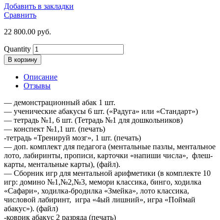
Добавить в закладки
Сравнить
22 800.00
руб.
Quantity
В корзину
Описание
Отзывы
— демонстрационный абак 1 шт.
— ученические абакусы 6 шт. («Радуга» или «Стандарт»)
— тетрадь №1, 6 шт. (Тетрадь №1 для дошкольников)
— конспект №1,1 шт. (печать)
-тетрадь «Тренируй мозг», 1 шт. (печать)
— доп. комплект для педагога (ментальные пазлы, ментальное
лото, лабиринты, прописи, карточки «напиши числа», флеш-
карты, ментальные карты), (файл).
— Сборник игр для ментальной арифметики (в комплекте 10
игр: домино №1,№2,№3, мемори классика, бинго, ходилка
«Сафари», ходилка-бродилка «Змейка», лото классика,
числовой лабиринт, игра «4ый лишний», игра «Поймай
абакус»). (файл)
-коврик абакус 2 разряда (печать)