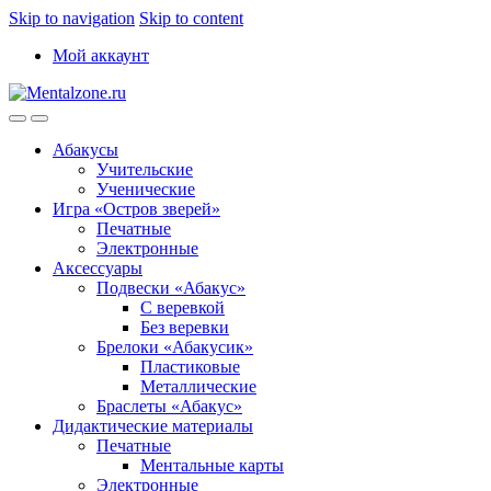
Skip to navigation
Skip to content
Мой аккаунт
Абакусы
Учительские
Ученические
Игра «Остров зверей»
Печатные
Электронные
Аксессуары
Подвески «Абакус»
С веревкой
Без веревки
Брелоки «Абакусик»
Пластиковые
Металлические
Браслеты «Абакус»
Дидактические материалы
Печатные
Ментальные карты
Электронные