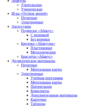
Абакусы
Учительские
Ученические
Игра «Остров зверей»
Печатные
Электронные
Аксессуары
Подвески «Абакус»
С веревкой
Без веревки
Брелоки «Абакусик»
Пластиковые
Металлические
Браслеты «Абакус»
Дидактические материалы
Печатные
Ментальные карты
Электронные
Учебная программа
Ментальные карты
Презентация
Комплекты
Дополнительные материалы
Карточки
Таблицы