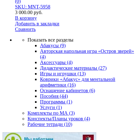
(0)
SKU: MNT-5958
3 000.00
руб.
В корзину
Добавить в закладки
Сравнить
Показать все разделы
Абакусы
(9)
Авторская напольная игра «Остров зверей»
(4)
Аксессуары
(4)
Дидактические материалы
(27)
Игры и игрушки
(13)
Коврики «Абакус» для ментальной
арифметики
(16)
Оснащение кабинетов
(6)
Пособия
(44)
Программы
(1)
Услуги
(1)
Комплекты по МА
(3)
Конспекты/Планы уроков
(4)
Рабочие тетради
(10)