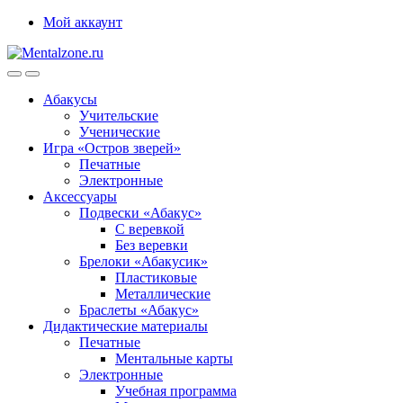
Skip
Skip
Мой аккаунт
to
to
navigation
content
Абакусы
Учительские
Ученические
Игра «Остров зверей»
Печатные
Электронные
Аксессуары
Подвески «Абакус»
С веревкой
Без веревки
Брелоки «Абакусик»
Пластиковые
Металлические
Браслеты «Абакус»
Дидактические материалы
Печатные
Ментальные карты
Электронные
Учебная программа