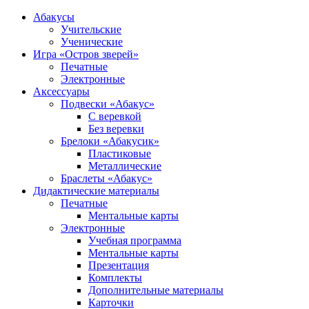
Абакусы
Учительские
Ученические
Игра «Остров зверей»
Печатные
Электронные
Аксессуары
Подвески «Абакус»
С веревкой
Без веревки
Брелоки «Абакусик»
Пластиковые
Металлические
Браслеты «Абакус»
Дидактические материалы
Печатные
Ментальные карты
Электронные
Учебная программа
Ментальные карты
Презентация
Комплекты
Дополнительные материалы
Карточки