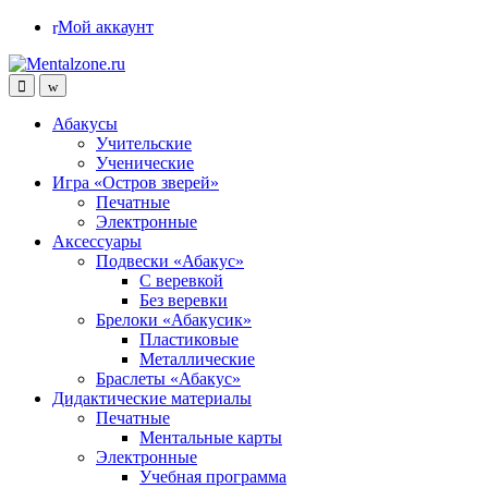
Skip
Skip
Мой аккаунт
to
to
navigation
content
Абакусы
Учительские
Ученические
Игра «Остров зверей»
Печатные
Электронные
Аксессуары
Подвески «Абакус»
С веревкой
Без веревки
Брелоки «Абакусик»
Пластиковые
Металлические
Браслеты «Абакус»
Дидактические материалы
Печатные
Ментальные карты
Электронные
Учебная программа