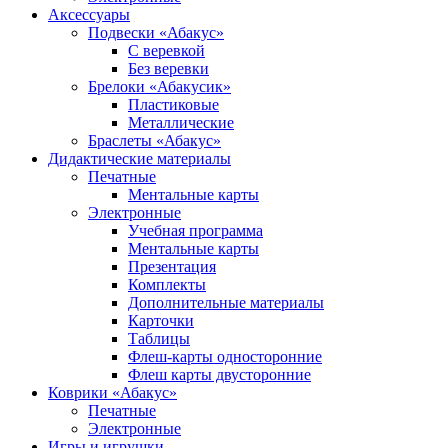
Аксессуары
Подвески «Абакус»
С веревкой
Без веревки
Брелоки «Абакусик»
Пластиковые
Металлические
Браслеты «Абакус»
Дидактические материалы
Печатные
Ментальные карты
Электронные
Учебная программа
Ментальные карты
Презентация
Комплекты
Дополнительные материалы
Карточки
Таблицы
Флеш-карты односторонние
Флеш карты двусторонние
Коврики «Абакус»
Печатные
Электронные
Игры и игрушки