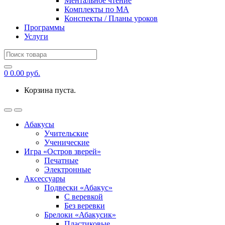
Ментальное чтение
Комплекты по МА
Конспекты / Планы уроков
Программы
Услуги
Search
for:
0
0.00
руб.
Корзина пуста.
Абакусы
Учительские
Ученические
Игра «Остров зверей»
Печатные
Электронные
Аксессуары
Подвески «Абакус»
С веревкой
Без веревки
Брелоки «Абакусик»
Пластиковые