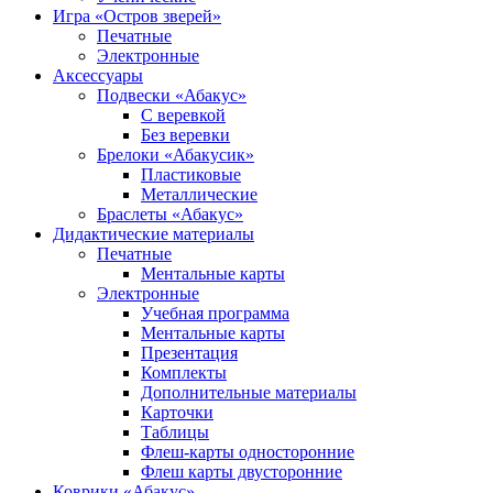
Игра «Остров зверей»
Печатные
Электронные
Аксессуары
Подвески «Абакус»
С веревкой
Без веревки
Брелоки «Абакусик»
Пластиковые
Металлические
Браслеты «Абакус»
Дидактические материалы
Печатные
Ментальные карты
Электронные
Учебная программа
Ментальные карты
Презентация
Комплекты
Дополнительные материалы
Карточки
Таблицы
Флеш-карты односторонние
Флеш карты двусторонние
Коврики «Абакус»