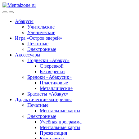
Skip
Skip
to
to
navigation
content
Абакусы
Учительские
Ученические
Игра «Остров зверей»
Печатные
Электронные
Аксессуары
Подвески «Абакус»
С веревкой
Без веревки
Брелоки «Абакусик»
Пластиковые
Металлические
Браслеты «Абакус»
Дидактические материалы
Печатные
Ментальные карты
Электронные
Учебная программа
Ментальные карты
Презентация
Комплекты