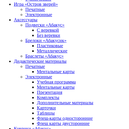
Игра «Остров зверей»
Печатные
Электронные
Аксессуары
Подвески «Абакус»
С веревкой
Без веревки
Брелоки «Абакусик»
Пластиковые
Металлические
Браслеты «Абакус»
Дидактические материалы
Печатные
Ментальные карты
Электронные
Учебная программа
Ментальные карты
Презентация
Комплекты
Дополнительные материалы
Карточки
Таблицы
Флеш-карты односторонние
Флеш карты двусторонние
Коврики «Абакус»