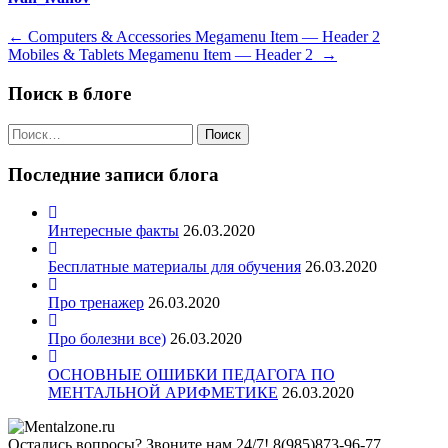
Навигация
←
Computers & Accessories Megamenu Item — Header 2
Mobiles & Tablets Megamenu Item — Header 2
→
по
записям
Поиск в блоге
Найти:
Последние записи блога
Интересные факты
26.03.2020
Бесплатные материалы для обучения
26.03.2020
Про тренажер
26.03.2020
Про болезни все)
26.03.2020
ОСНОВНЫЕ ОШИБКИ ПЕДАГОГА ПО
МЕНТАЛЬНОЙ АРИФМЕТИКЕ
26.03.2020
Остались вопросы? Звоните нам 24/7!
8(985)873-96-77