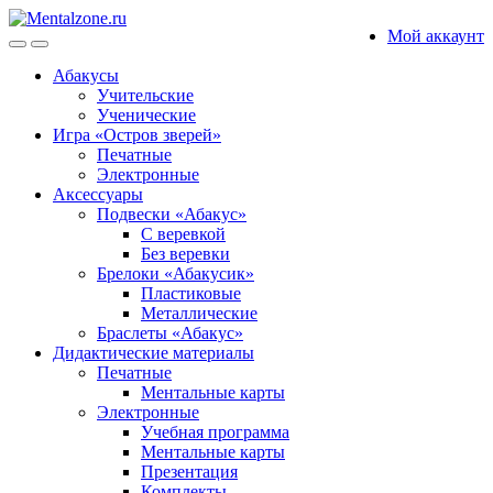
Skip
Skip
Мой аккаунт
to
to
navigation
content
Абакусы
Учительские
Ученические
Игра «Остров зверей»
Печатные
Электронные
Аксессуары
Подвески «Абакус»
С веревкой
Без веревки
Брелоки «Абакусик»
Пластиковые
Металлические
Браслеты «Абакус»
Дидактические материалы
Печатные
Ментальные карты
Электронные
Учебная программа
Ментальные карты
Презентация
Комплекты