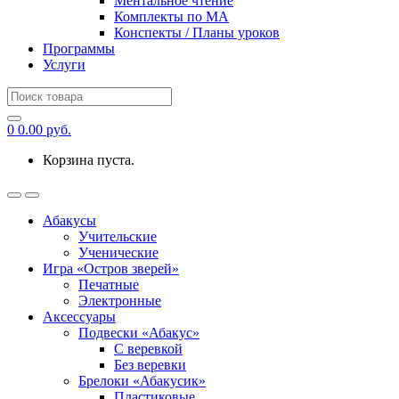
Ментальное чтение
Комплекты по МА
Конспекты / Планы уроков
Программы
Услуги
Search
for:
0
0.00
руб.
Корзина пуста.
Абакусы
Учительские
Ученические
Игра «Остров зверей»
Печатные
Электронные
Аксессуары
Подвески «Абакус»
С веревкой
Без веревки
Брелоки «Абакусик»
Пластиковые